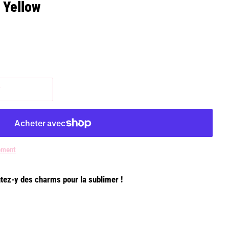
 Yellow
r
ement
utez-y des charms pour la sublimer !
m