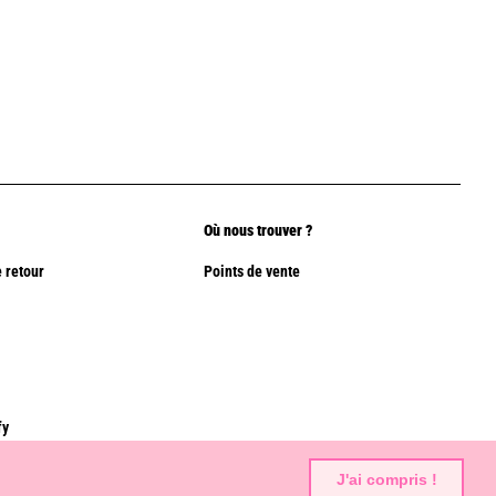
Où nous trouver ?
 retour
Points de vente
fy
J'ai compris !