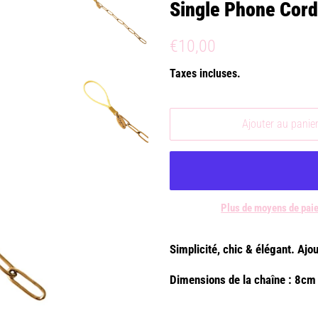
Single Phone Cord
Prix
Prix
€10,00
régulier
réduit
Taxes incluses.
Ajouter au panie
Plus de moyens de pai
Simplicité, chic & élégant. Ajo
Dimensions de la chaîne : 8c