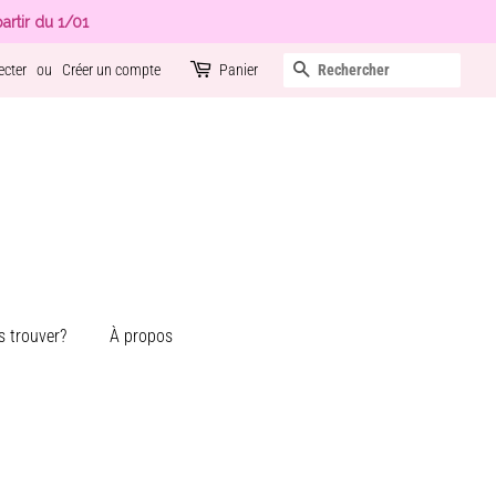
artir du 1/01
Recherche
ecter
ou
Créer un compte
Panier
 trouver?
À propos